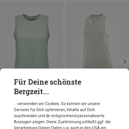
Für Deine schönste
Bergzeit...
Du sparst 18%
Größen
S
M
L
Black Diamond
… verwenden wir Cookies. So können wir unsere
Damen Circuit Top
Services für Dich optimieren, Inhalte auf Dich
45,33 €
zuschneiden und dir entsprechend personalisierte
Anzeigen zeigen. Deine Zustimmung schließt ggf. die
Verarbeitung Deiner Daten u.a. auch in den USA ein.