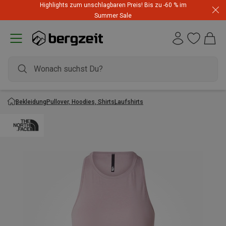
Highlights zum unschlagbaren Preis! Bis zu -60 % im
Summer Sale
Bekleidung
Pullover, Hoodies, Shirts
Laufshirts