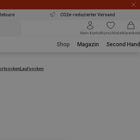
Retoure
CO2e-reduzierter Versand
Mein Konto
Wunschliste
Warenkorb
Shop
Magazin
Second Hand
ortsocken
Laufsocken