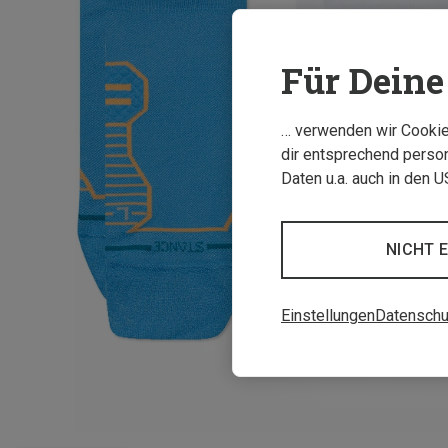
Für Deine 
… verwenden wir Cookies
dir entsprechend person
Daten u.a. auch in den 
NICHT 
Einstellungen
Datenschu