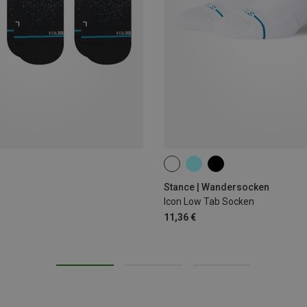
38|39|40|41|42
43|44|45|46|47
Stance | Wandersocken
Icon Low Tab Socken
11,36 €