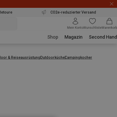
Retoure
CO2e-reduzierter Versand
Mein Konto
Wunschliste
Warenkorb
Shop
Magazin
Second Hand
door & Reiseausrüstung
Outdoorküche
Campingkocher