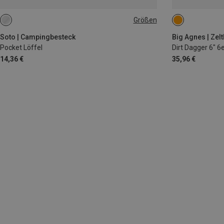
Größen
ONE SIZE
Soto | Campingbesteck
Big Agnes | Zel
Pocket Löffel
Dirt Dagger 6" 6
14,36 €
35,96 €