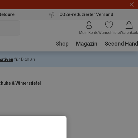
Retoure
CO2e-reduzierter Versand
Mein Konto
Wunschliste
Warenkorb
Shop
Magazin
Second Hand
nativen
für Dich an.
huhe & Winterstiefel