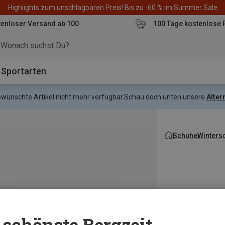
Highlights zum unschlagbaren Preis! Bis zu -60 % im Summer Sale
enloser Versand ab 100
100 Tage kostenlose 
o
Sportarten
gewünschte Artikel nicht mehr verfügbar.
Schau doch unten unsere
Alter
Schuhe
Wintersc
schönste Bergzeit...