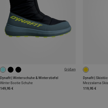
Größen
35|36|37|38
38.5|39|40|40.5
41|42|43
115CM
145
44|45|46
46.5|47|48
125CM
Dynafit | Winterschuhe & Winterstiefel
Dynafit | Skistö
Winter Bootie Schuhe
Mezzalama Skis
149,95 €
119,95 €