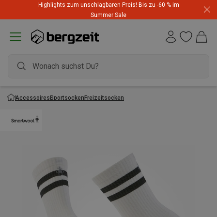
Highlights zum unschlagbaren Preis! Bis zu -60 % im
Summer Sale
Accessoires
Sportsocken
Freizeitsocken