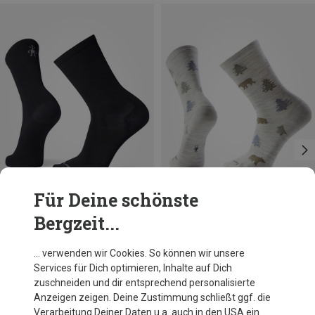
Für Deine schönste
Bergzeit...
Du sparst 42%
Größen
38|39|40|41
42|43|44|45
Smartwool
… verwenden wir Cookies. So können wir unsere
Herren Everyday Through The Trees Socken
Services für Dich optimieren, Inhalte auf Dich
22,71 €
zuschneiden und dir entsprechend personalisierte
Anzeigen zeigen. Deine Zustimmung schließt ggf. die
Verarbeitung Deiner Daten u.a. auch in den USA ein.