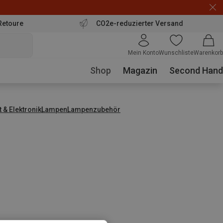
Retoure
CO2e-reduzierter Versand
Mein Konto
Wunschliste
Warenkorb
Shop
Magazin
Second Hand
t & Elektronik
Lampen
Lampenzubehör