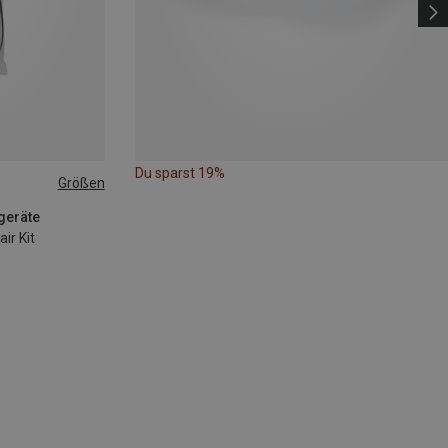
Du sparst 19%
Größen
geräte
ir Kit