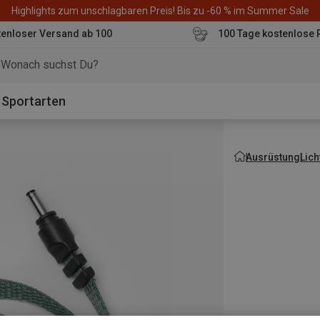
Highlights zum unschlagbaren Preis! Bis zu -60 % im Summer Sale
enloser Versand ab 100
100 Tage kostenlose 
o
Sportarten
Ausrüstung
Lich