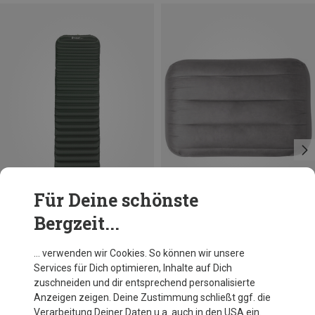
Für Deine schönste
Bergzeit...
Du sparst bis 28%
Größen
195X60CM
Outwell
… verwenden wir Cookies. So können wir unsere
Dreamspell Single Isomatte
Services für Dich optimieren, Inhalte auf Dich
59,95 €
zuschneiden und dir entsprechend personalisierte
Anzeigen zeigen. Deine Zustimmung schließt ggf. die
Verarbeitung Deiner Daten u.a. auch in den USA ein.