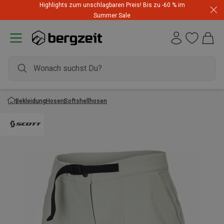
Highlights zum unschlagbaren Preis! Bis zu -60 % im
Summer Sale
Bekleidung
Hosen
Softshellhosen