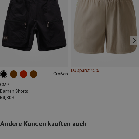
Du sparst 45%
Größen
S
M
L
XL
CMP
Damen Shorts
54,80 €
Andere Kunden kauften auch