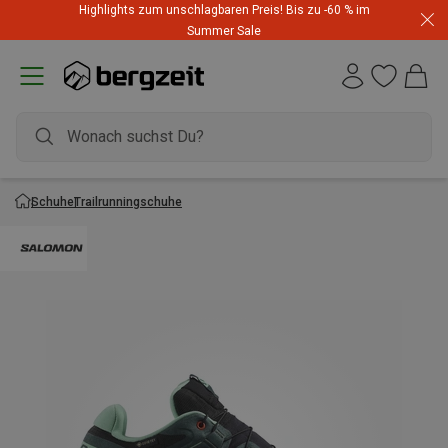
Highlights zum unschlagbaren Preis! Bis zu -60 % im
Summer Sale
Schuhe
Trailrunningschuhe