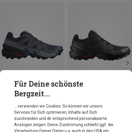
Für Deine schönste
Bergzeit...
Größen
Größen
+2
Salomon
Salomon
… verwenden wir Cookies. So können wir unsere
Damen Speedcross 6 Schuhe
Herren Speedcross 6 GTX Schuhe
Services für Dich optimieren, Inhalte auf Dich
139,60 €
159,95 €
zuschneiden und dir entsprechend personalisierte
Anzeigen zeigen. Deine Zustimmung schließt ggf. die
Verarbeitung Deiner Daten u.a. auch in den USA ein.