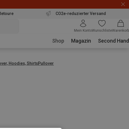
Retoure
CO2e-reduzierter Versand
Mein Konto
Wunschliste
Warenkorb
Shop
Magazin
Second Hand
over, Hoodies, Shirts
Pullover