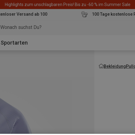
Highlights zum unschlagbaren Preis! Bis zu -60 % im Summer Sale
enloser Versand ab 100
100 Tage kostenlose 
o
Sportarten
Bekleidung
Pull