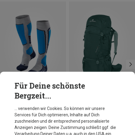
Für Deine schönste
Bergzeit...
Größen
Größen
39|40|41
42|43
44|45
75L
46|47|48
Falke
Ferrino
… verwenden wir Cookies. So können wir unsere
Herren SK2 Wool Socken
Appalachian 75 Rucksack
Services für Dich optimieren, Inhalte auf Dich
35,84 €
179,95 €
zuschneiden und dir entsprechend personalisierte
Anzeigen zeigen. Deine Zustimmung schließt ggf. die
Verarbeitung Deiner Daten u.a. auch in den USA ein.