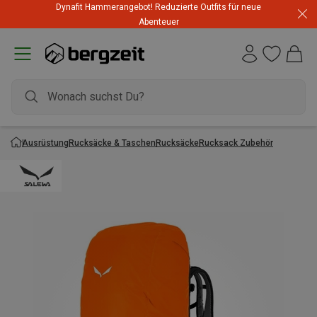
Dynafit Hammerangebot! Reduzierte Outfits für neue
Abenteuer
Ausrüstung
Rucksäcke & Taschen
Rucksäcke
Rucksack Zubehör