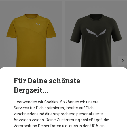
Für Deine schönste
Bergzeit...
Du sparst bis 30%
Größen
+4
M
L
XL
Salewa
… verwenden wir Cookies. So können wir unsere
Herren Solidlogo DRI-Release T-Shirt
Services für Dich optimieren, Inhalte auf Dich
34,95 €
zuschneiden und dir entsprechend personalisierte
Anzeigen zeigen. Deine Zustimmung schließt ggf. die
Verarbeitung Deiner Daten u.a. auch in den USA ein.