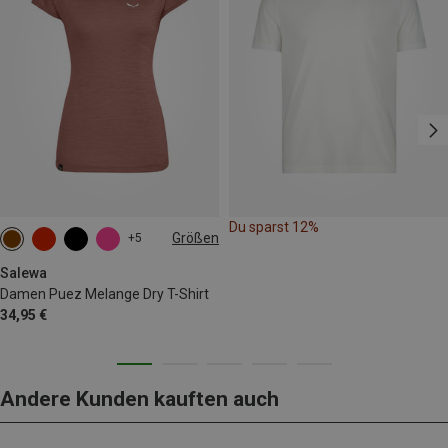
Du sparst 12%
Größen
+5
XS
S
M
L
XL
XXL
Salewa
Damen Puez Melange Dry T-Shirt
34,95 €
Andere Kunden kauften auch