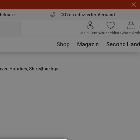
Retoure
CO2e-reduzierter Versand
Mein Konto
Wunschliste
Warenkorb
Shop
Magazin
Second Hand
over, Hoodies, Shirts
Tanktops