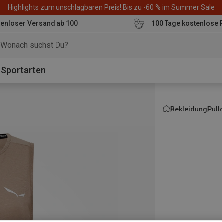
Highlights zum unschlagbaren Preis! Bis zu -60 % im Summer Sale
enloser Versand ab 100
100 Tage kostenlose 
o
Sportarten
Bekleidung
Pull