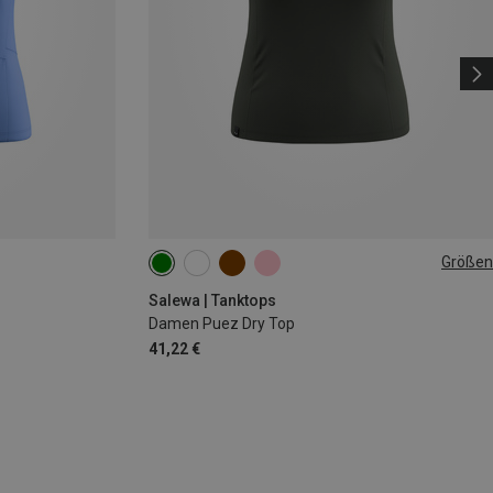
Größen
S
M
L
XL
Salewa | Tanktops
Damen Puez Dry Top
41,22 €