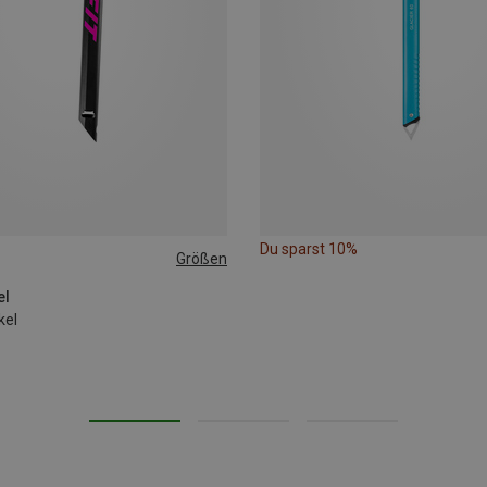
Du sparst 10%
Größen
el
kel