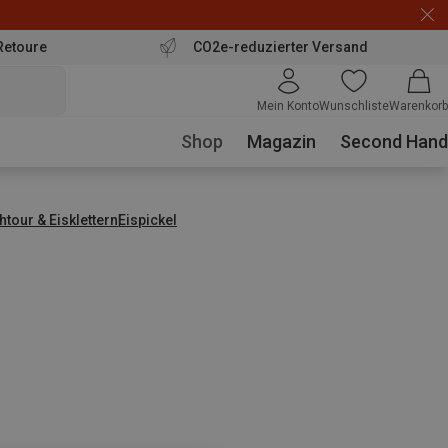
Retoure
CO2e-reduzierter Versand
Mein Konto
Wunschliste
Warenkorb
Shop
Magazin
Second Hand
tour & Eisklettern
Eispickel