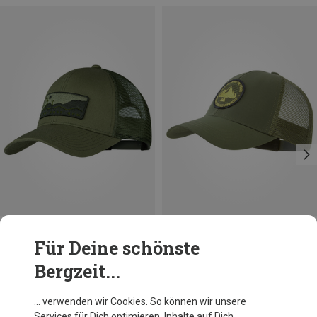
Größen
Größen
L|XL
ONE SIZE
Für Deine schönste
Buff
Mountain Equipment
Bergzeit...
Explore Trucker Cap
Roundel Cap
29,95 €
34,95 €
… verwenden wir Cookies. So können wir unsere
Services für Dich optimieren, Inhalte auf Dich