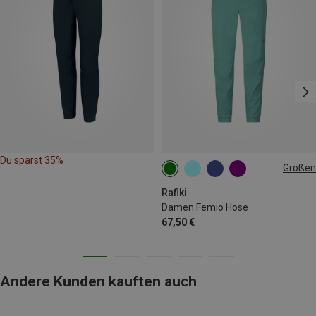
Du sparst 35%
Größen
XS
S
M
L
XL
Rafiki
Damen Femio Hose
67,50 €
Andere Kunden kauften auch