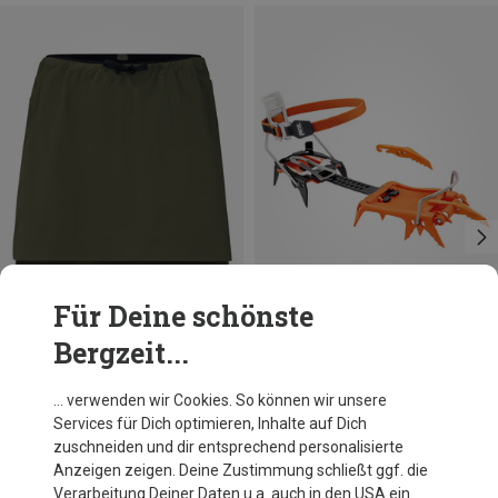
Für Deine schönste
Bergzeit...
Größen
XS
S
M
L
Norrona
Petzl
… verwenden wir Cookies. So können wir unsere
Damen Senja Flex1 Rock
Dart Leverlock FIL Steigeisen
Services für Dich optimieren, Inhalte auf Dich
138,95 €
259,95 €
zuschneiden und dir entsprechend personalisierte
Anzeigen zeigen. Deine Zustimmung schließt ggf. die
Verarbeitung Deiner Daten u.a. auch in den USA ein.