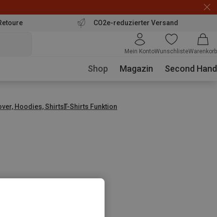
Retoure
CO2e-reduzierter Versand
Mein Konto
Wunschliste
Warenkorb
Shop
Magazin
Second Hand
over, Hoodies, Shirts
T-Shirts Funktion