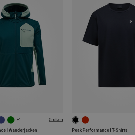
Größen
+1
XL
S
M
L
XL
ce | Wanderjacken
Peak Performance | T-Shirts