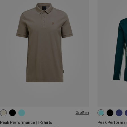
Größen
S
M
L
XL
S
M
L
Peak Performance | T-Shirts
Peak Performan