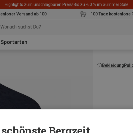
Highlights zum unschlagbaren Preis! Bis zu -60 % im Summer Sale
enloser Versand ab 100
100 Tage kostenlose 
o
Sportarten
Bekleidung
Pull
schönste Bergzeit...