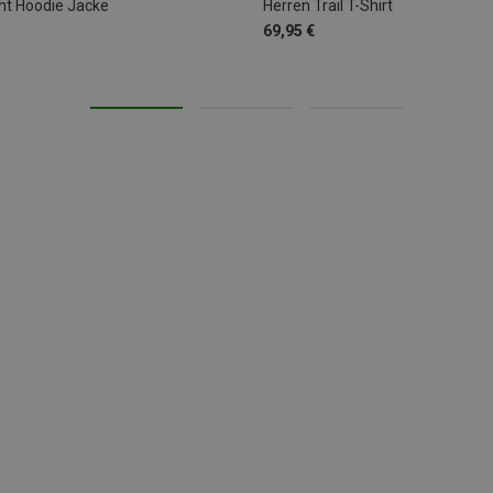
ight Hoodie Jacke
Herren Trail T-Shirt
69,95 €