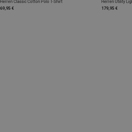
Herren Classic Cotton Polo T-Shirt
Herren Utility L
69,95 €
179,95 €