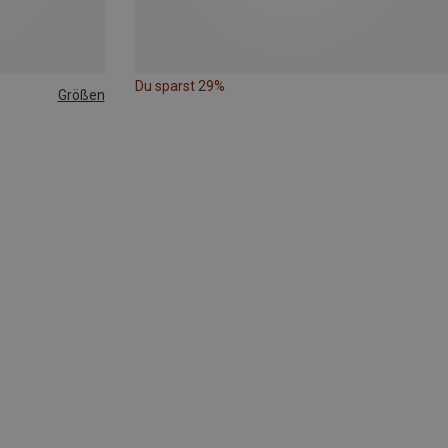
Du sparst 29%
Größen