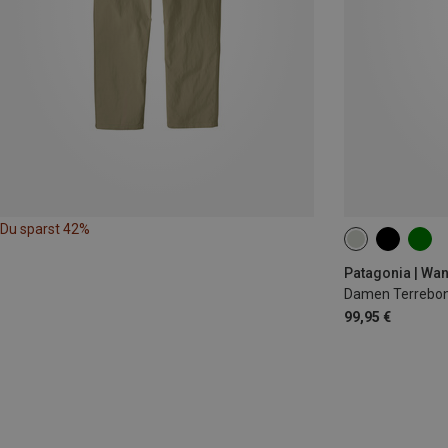
Du sparst 42%
XS
S
M
Patagonia | Wa
Damen Terrebon
99,95 €