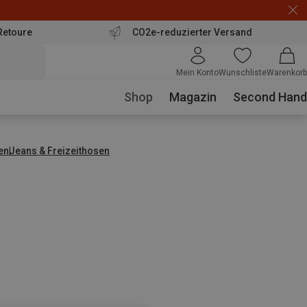
Retoure
CO2e-reduzierter Versand
Mein Konto
Wunschliste
Warenkorb
Shop
Magazin
Second Hand
en
Jeans & Freizeithosen