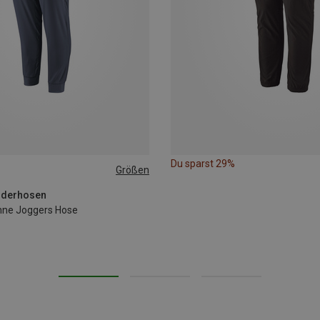
Du sparst 29%
Größen
nderhosen
ne Joggers Hose