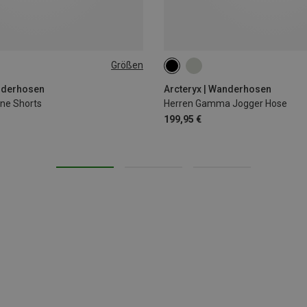
Größen
S
M
L
XL
nderhosen
Arcteryx | Wanderhosen
ne Shorts
Herren Gamma Jogger Hose
199,95 €