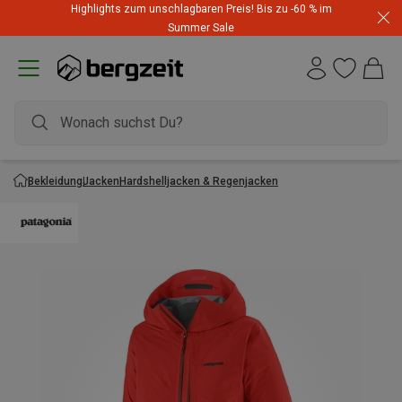
Highlights zum unschlagbaren Preis! Bis zu -60 % im
Summer Sale
Bekleidung
Jacken
Hardshelljacken & Regenjacken