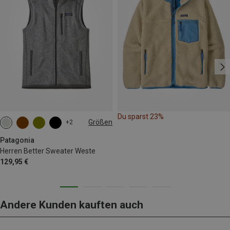
Du sparst 23%
Größen
+2
S
M
L
XL
XXL
Patagonia
Herren Better Sweater Weste
129,95 €
Andere Kunden kauften auch