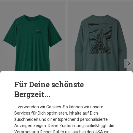
Für Deine schönste
Bergzeit...
Größen
Größen
S
S
M
L
Patagonia
Patagonia
… verwenden wir Cookies. So können wir unsere
Herren Cap Cool Daily 73 Skyline T-Shirt
Herren Cap Cool Daily Cloud Crag Longsleeve
Services für Dich optimieren, Inhalte auf Dich
54,95 €
69,95 €
zuschneiden und dir entsprechend personalisierte
Anzeigen zeigen. Deine Zustimmung schließt ggf. die
Verarbeitung Deiner Daten u.a. auch in den USA ein.