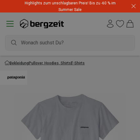
Highlights zum unschlagbaren Preis! Bis zu -60 % im
Summer Sale
Bekleidung
Pullover, Hoodies, Shirts
T-Shirts