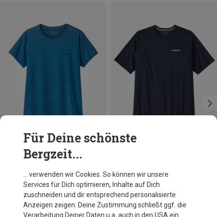
Für Deine schönste
Bergzeit...
Größen
Größen
+1
XS
S
M
L
XL
S
M
L
XL
XXL
Patagonia
Patagonia
… verwenden wir Cookies. So können wir unsere
Damen Cap Cool Daily Boardshort Logo T-Shirt
Herren P-6 Logo Responsibili T-Shirt
Services für Dich optimieren, Inhalte auf Dich
59,95 €
49,95 €
zuschneiden und dir entsprechend personalisierte
Anzeigen zeigen. Deine Zustimmung schließt ggf. die
Verarbeitung Deiner Daten u.a. auch in den USA ein.