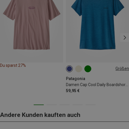
Du sparst 27%
Größen
XS
S
M
L
XL
Patagonia
Damen Cap Cool Daily Boardshort Logo T-Shirt
59,95 €
Andere Kunden kauften auch