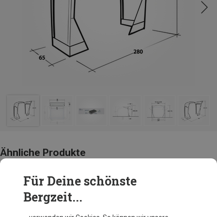
Ähnliche Produkte
Für Deine schönste
Bergzeit...
Andere Kunden kauften auch