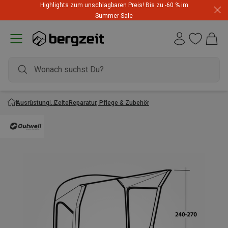
Highlights zum unschlagbaren Preis! Bis zu -60 % im
Summer Sale
Ausrüstung
Zelte
Reparatur, Pflege & Zubehör