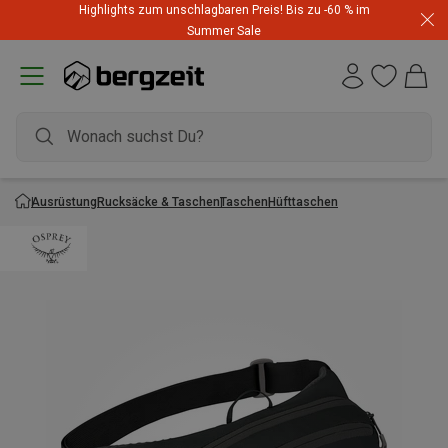
Highlights zum unschlagbaren Preis! Bis zu -60 % im
Summer Sale
Ausrüstung
Rucksäcke & Taschen
Taschen
Hüfttaschen