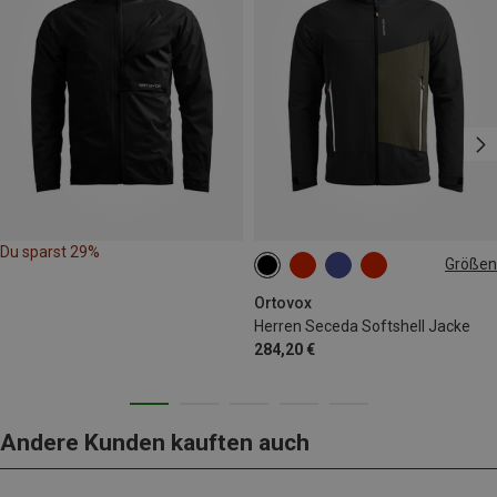
Du sparst 29%
Größen
S
M
L
XL
XXL
Ortovox
Herren Seceda Softshell Jacke
284,20 €
Andere Kunden kauften auch