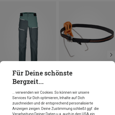
Für Deine schönste
Bergzeit...
Du sparst 29%
Größen
ONE SIZE
Skylotec
… verwenden wir Cookies. So können wir unsere
Automatic Back Lever Steigeisen Ersatzteil
Services für Dich optimieren, Inhalte auf Dich
34,95 €
zuschneiden und dir entsprechend personalisierte
Anzeigen zeigen. Deine Zustimmung schließt ggf. die
Verarbeitung Deiner Daten u.a. auch in den USA ein.