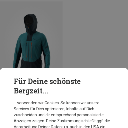
Für Deine schönste
Bergzeit...
Größen
S
XL
Dynafit
… verwenden wir Cookies. So können wir unsere
Herren TLT Dynastretch Jacke
Services für Dich optimieren, Inhalte auf Dich
219,95 €
zuschneiden und dir entsprechend personalisierte
Anzeigen zeigen. Deine Zustimmung schließt ggf. die
Verarbeitung Deiner Daten u.a. auch in den USA ein.