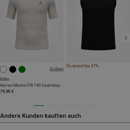
Du sparst bis 47%
Größen
S
M
L
XL
XXL
Odlo
Herren Merino PW 140 Seamless Bl T-Shirt
79,95 €
Andere Kunden kauften auch