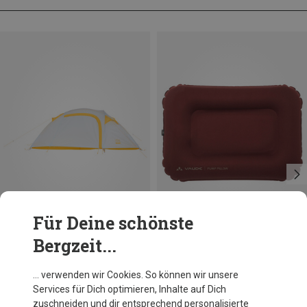
Für Deine schönste
Bergzeit...
Du sparst 11%
Größen
ONE SIZE
Vaude
… verwenden wir Cookies. So können wir unsere
Pump Kissen
Services für Dich optimieren, Inhalte auf Dich
59,95 €
zuschneiden und dir entsprechend personalisierte