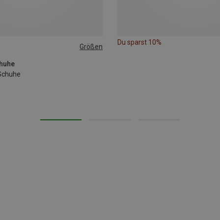
Du sparst 10%
Größen
chuhe
Schuhe