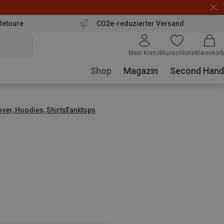
Retoure
CO2e-reduzierter Versand
Mein Konto
Wunschliste
Warenkorb
Shop
Magazin
Second Hand
over, Hoodies, Shirts
Tanktops