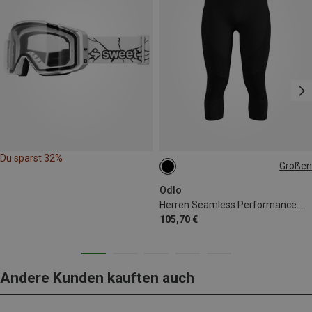
Du sparst 32%
Größen
S
M
L
XL
XXL
Odlo
Herren Seamless Performance Wool 3/4 Hose
105,70 €
Andere Kunden kauften auch