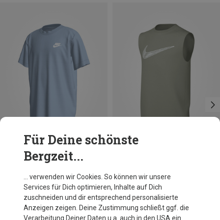
Für Deine schönste
Bergzeit...
Du sparst 21%
Größen
L
XL
Nike
… verwenden wir Cookies. So können wir unsere
Kinder Dri-Fit Multi Top
Services für Dich optimieren, Inhalte auf Dich
21,20 €
zuschneiden und dir entsprechend personalisierte
Anzeigen zeigen. Deine Zustimmung schließt ggf. die
Verarbeitung Deiner Daten u.a. auch in den USA ein.