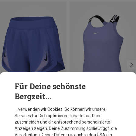
Für Deine schönste
Bergzeit...
Du sparst 13%
Größen
XS
S
Nike
… verwenden wir Cookies. So können wir unsere
Damen Aeroswift Shorts
Services für Dich optimieren, Inhalte auf Dich
82,40 €
zuschneiden und dir entsprechend personalisierte
Anzeigen zeigen. Deine Zustimmung schließt ggf. die
Verarbeitung Deiner Daten u.a. auch in den USA ein.