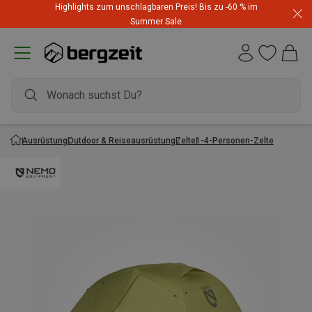
Highlights zum unschlagbaren Preis! Bis zu -60 % im
Summer Sale
Ausrüstung
Outdoor & Reiseausrüstung
Zelte
1-4-Personen-Zelte