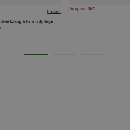
Du sparst 36%
Größen
radwerkzeug & Fahrradpflege
e