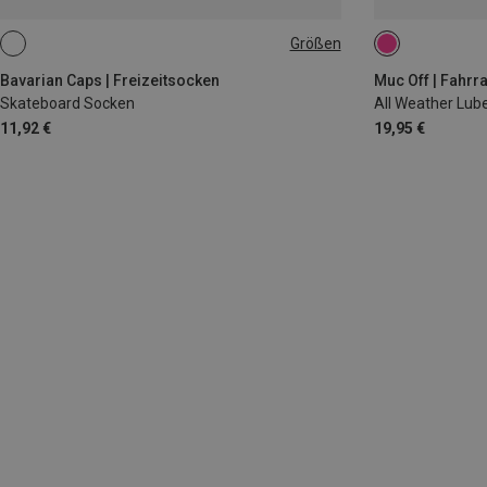
Größen
36|37|38|39|40
41|42|43|44|45|46
120ML
Bavarian Caps | Freizeitsocken
Muc Off | Fahr
Skateboard Socken
All Weather Lub
11,92 €
19,95 €