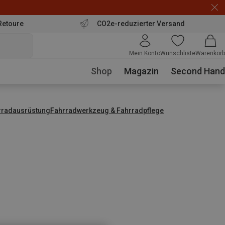
Retoure
CO2e-reduzierter Versand
Mein Konto
Wunschliste
Warenkorb
Shop
Magazin
Second Hand
rradausrüstung
Fahrradwerkzeug & Fahrradpflege