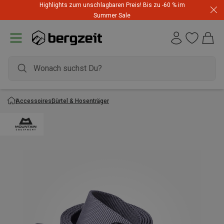
Highlights zum unschlagbaren Preis! Bis zu -60 % im
Summer Sale
Accessoires
Gürtel & Hosenträger