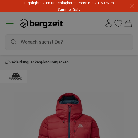
Highlights zum unschlagbaren Preis! Bis zu -60 % im
Summer Sale
Bekleidung
Jacken
Skitourenjacken