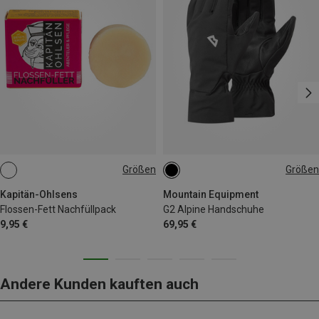
Größen
Größen
18G
S
M
L
XL
Kapitän-Ohlsens
Mountain Equipment
Flossen-Fett Nachfüllpack
G2 Alpine Handschuhe
9,95 €
69,95 €
Andere Kunden kauften auch