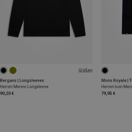
Größen
M
L
M
XL
Bergans | Longsleeves
Mons Royale | T
Herren Merino Longsleeve
Herren Icon Meri
90,20 €
79,95 €