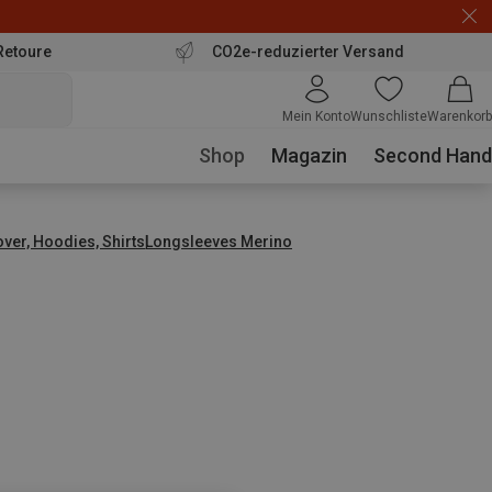
Retoure
CO2e-reduzierter Versand
Mein Konto
Wunschliste
Warenkorb
Shop
Magazin
Second Hand
over, Hoodies, Shirts
Longsleeves Merino