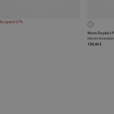
Du sparst 27%
S
M
XL
Mons Royale | P
Herren Inversion
109,40 €