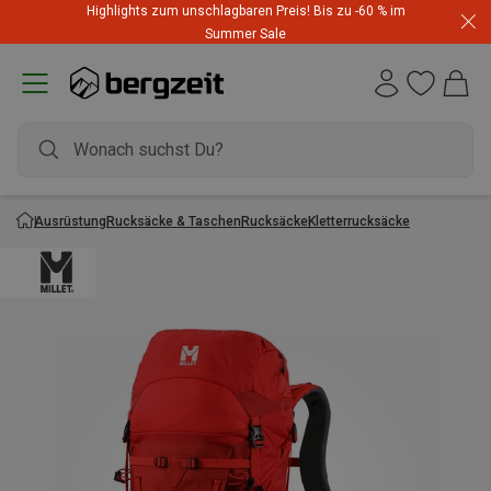
Highlights zum unschlagbaren Preis! Bis zu -60 % im
Summer Sale
Ausrüstung
Rucksäcke & Taschen
Rucksäcke
Kletterrucksäcke