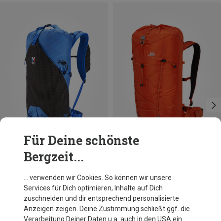
Für Deine schönste
Bergzeit...
Größen
Größen
30L
30L+
Millet
Mountain Equipment
… verwenden wir Cookies. So können wir unsere
Trilogy Jorasses 30 Rucksack
Tupilak 30+ Rucksack
Services für Dich optimieren, Inhalte auf Dich
349,95 €
239,95 €
zuschneiden und dir entsprechend personalisierte
Anzeigen zeigen. Deine Zustimmung schließt ggf. die
Verarbeitung Deiner Daten u.a. auch in den USA ein.