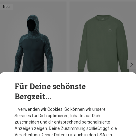
Neu
Für Deine schönste
Bergzeit...
Du sparst 36%
Größen
S
M
L
XL
XXL
Dynafit
… verwenden wir Cookies. So können wir unsere
Herren Trail Reflective Wind Jacke
Services für Dich optimieren, Inhalte auf Dich
139,95 €
zuschneiden und dir entsprechend personalisierte
Anzeigen zeigen. Deine Zustimmung schließt ggf. die
Verarbeitung Deiner Daten u.a. auch in den USA ein.