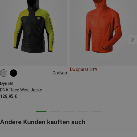
Du sparst 34%
Größen
XS
S
M
L
XL
Dynafit
DNA Race Wind Jacke
128,95 €
Andere Kunden kauften auch