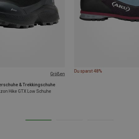
Du sparst 48%
Größen
erschuhe & Trekkingschuhe
izon Hike GTX Low Schuhe