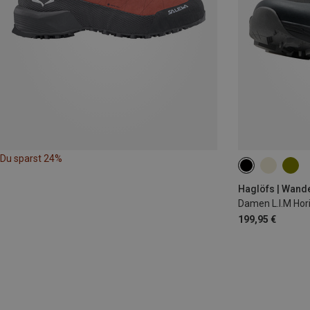
Du sparst 24%
Haglöfs | Wand
Damen L.I.M Hor
199,95 €