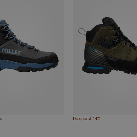
%
Du sparst 44%