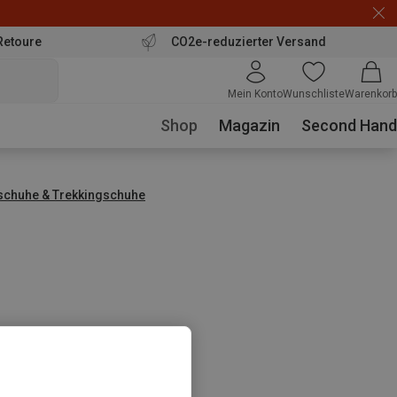
Retoure
CO2e-reduzierter Versand
Mein Konto
Wunschliste
Warenkorb
Shop
Magazin
Second Hand
chuhe & Trekkingschuhe