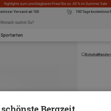
Highlights zum unschlagbaren Preis! Bis zu -60 % im Summer Sale
enloser Versand ab 100
100 Tage kostenlose 
o
Sportarten
Schuhe
Wanders
schönste Bergzeit...