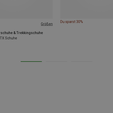
Du sparst 30%
Größen
rschuhe & Trekkingschuhe
GTX Schuhe