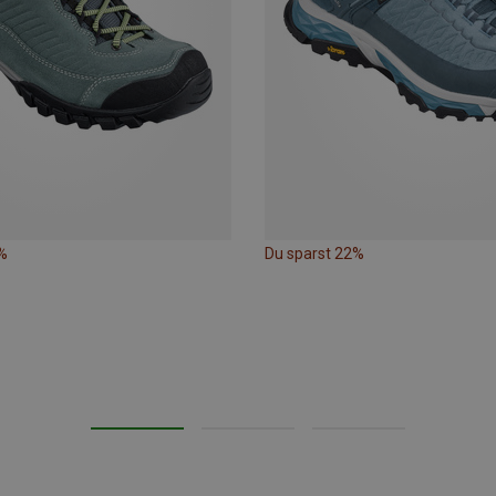
%
Du sparst 22%