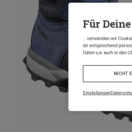
Für Deine 
… verwenden wir Cookies
dir entsprechend person
Daten u.a. auch in den 
NICHT 
Einstellungen
Datenschu