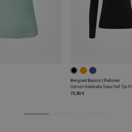
XS
S
M
L
XL
Bergzeit Basics | Pullover
Damen Kaikkialla Saija Half Zip P
73,80 €