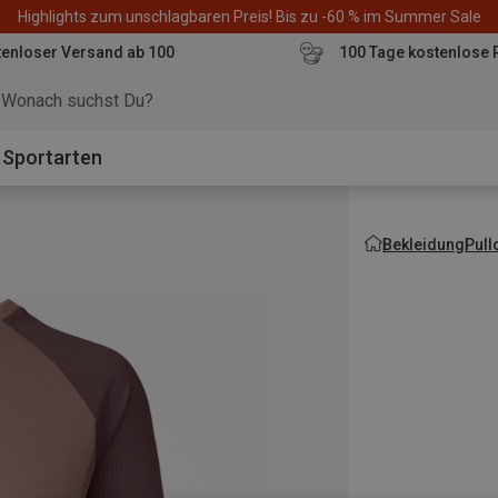
Highlights zum unschlagbaren Preis! Bis zu -60 % im Summer Sale
enloser Versand ab 100
100 Tage kostenlose 
o
Sportarten
Bekleidung
Pull