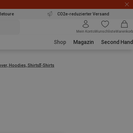
Retoure
CO2e-reduzierter Versand
Mein Konto
Wunschliste
Warenkorb
Shop
Magazin
Second Hand
over, Hoodies, Shirts
T-Shirts