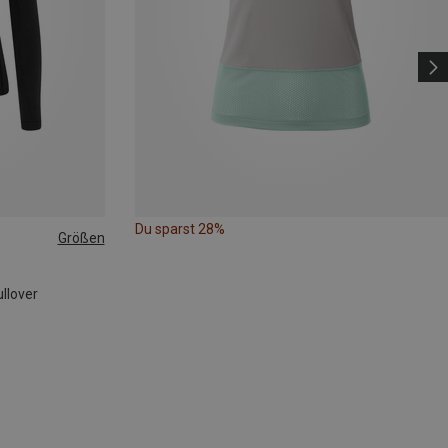
Du sparst 28%
Größen
ullover