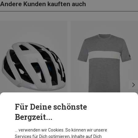
Andere Kunden kauften auch
Für Deine schönste
Bergzeit...
Du sparst 22%
Größen
S
L
XL
XXL
Super.Natural
… verwenden wir Cookies. So können wir unsere
Herren Montana Brush T-Shirt
Services für Dich optimieren, Inhalte auf Dich