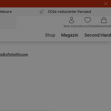
Retoure
CO2e-reduzierter Versand
Mein Konto
Wunschliste
Warenkorb
Shop
Magazin
Second Hand
en
Softshellhosen