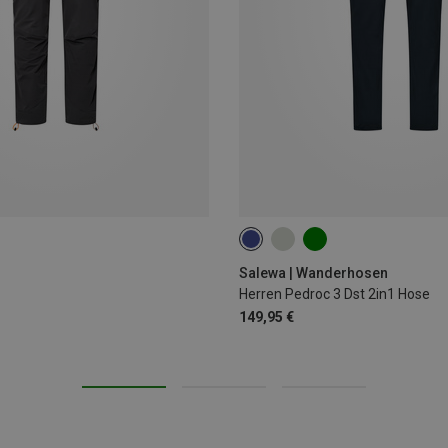
S
M
L
XL
XXL
Salewa | Wanderhosen
Herren Pedroc 3 Dst 2in1 Hose
149,95 €