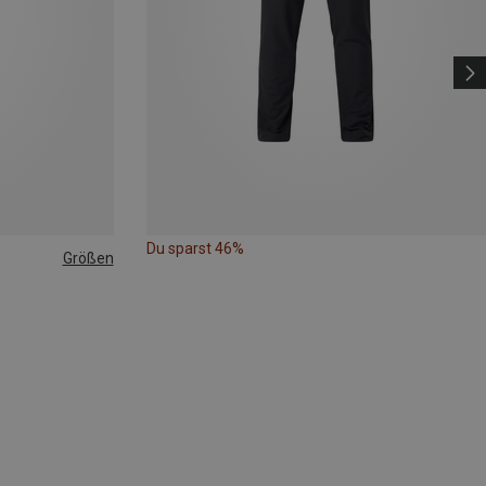
Du sparst 46%
Größen