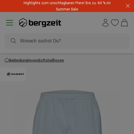
Highlights zum unschlagbaren Preis! Bis zu -60 % im
Summer Sale
Bekleidung
Hosen
Softshellhosen