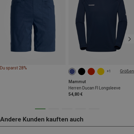
Du sparst 28%
Größen
+1
S
M
L
Mammut
Herren Ducan Fl Longsleeve
54,80 €
Andere Kunden kauften auch