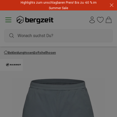
Highlights zum unschlagbaren Preis! Bis zu -60 % im
Summer Sale
Bekleidung
Hosen
Softshellhosen