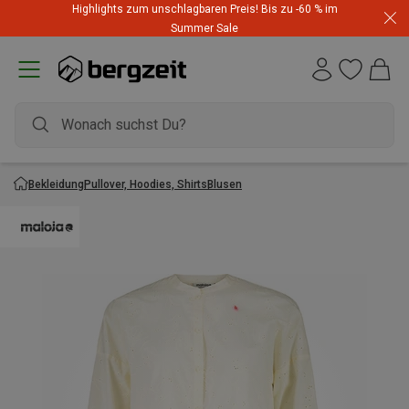
Highlights zum unschlagbaren Preis! Bis zu -60 % im
Summer Sale
Bekleidung
Pullover, Hoodies, Shirts
Blusen