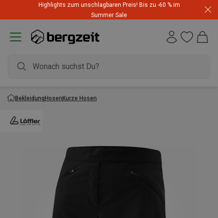
Highlights zum unschlagbaren Preis! Bis zu -60 % im
Summer Sale
Bekleidung
Hosen
Kurze Hosen