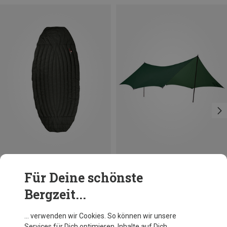
Du sparst 10%
Für Deine schönste
Grüezi Bag
Bergzeit...
Biopod DownWool Hybrid Underquilt
229,95 €
… verwenden wir Cookies. So können wir unsere
Services für Dich optimieren, Inhalte auf Dich