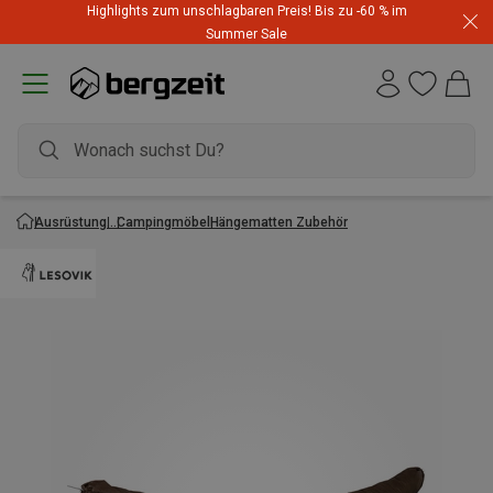
Highlights zum unschlagbaren Preis! Bis zu -60 % im
Summer Sale
Ausrüstung
Campingmöbel
Hängematten Zubehör